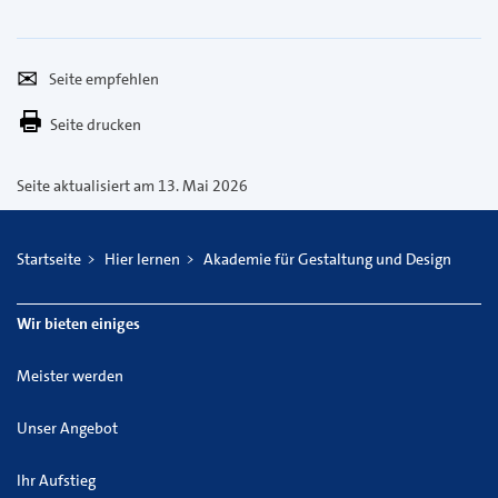
Seite
Per
empfehlen
E-
Seite drucken
Mail
versenden
Seite aktualisiert am 13. Mai 2026
Startseite
Hier lernen
Akademie für Gestaltung und Design
Wir bieten einiges
Meister werden
Unser Angebot
Ihr Aufstieg